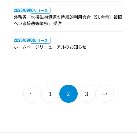
2025/09/10
リリース
外務省『水棲生物資源の持続的利用会合（SU会合）被招
へい者接遇等業務』 受注
2025/09/08
リリース
ホームページリニューアルのお知らせ
1
2
3