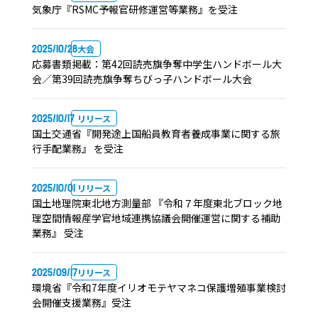
気象庁『RSMC予報官研修運営等業務』を受注
2025/10/28
大会
応募書類掲載：第42回読売旗争奪中学生ハンドボール大
会／第39回読売旗争奪ちびっ子ハンドボール大会
2025/10/17
リリース
国土交通省『開発途上国船員教育者養成事業に関する旅
行手配業務』 を受注
2025/10/01
リリース
国土地理院東北地方測量部 『令和７年度東北ブロック地
理空間情報産学官地域連携協議会開催運営に関する補助
業務』 受注
2025/09/17
リリース
環境省『令和7年度イリオモテヤマネコ保護増殖事業検討
会開催支援業務』受注