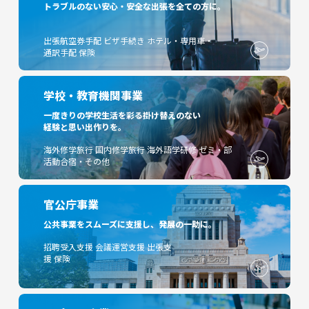
トラブルのない安心・安全な出張を全ての方に。
出張航空券手配
ビザ手続き
ホテル・専用車・
通訳手配
保険
学校・教育機関事業
一度きりの学校生活を彩る掛け替えのない
経験と思い出作りを。
海外修学旅行
国内修学旅行
海外語学研修
ゼミ・部
活動合宿・その他
官公庁事業
公共事業をスムーズに支援し、発展の一助に。
招聘受入支援
会議運営支援
出張支
援
保険