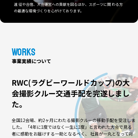
遠
征や合宿、大会運営への貢献を図るほか、スポーツに関
わる方
の最適な環境づくりを心がけております。
Works
事業実績について
RWC(ラグビーワールドカップ)の
大
会撮影クルー交通手配を完遂しまし
た。
全国12会場、約2ヶ月にわたる撮影クルーの移動手配を受注しま
した。
「4年に1度ではなく一生に1度」と言われた大会で見る
者に感動をお届けする一助となるべく、
社員が一丸となって対