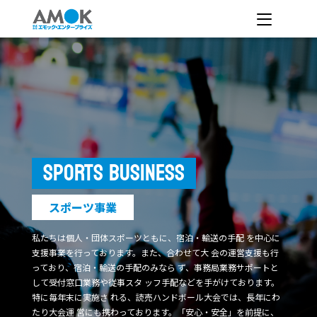
SPORTS BUSINESS
スポーツ事業
私たちは個人・団体スポーツともに、宿泊・輸送の手配
を中心に
支援事業を行っております。また、合わせて大
会の運営支援も行
っており、宿泊・輸送の手配のみなら
ず、事務局業務サポートと
して受付窓口業務や従事スタ
ッフ手配などを手がけております。
特に毎年末に実施さ
れる、読売ハンドボール大会では、長年にわ
たり大会運
営にも携わっております。「安心・安全」を前提に、