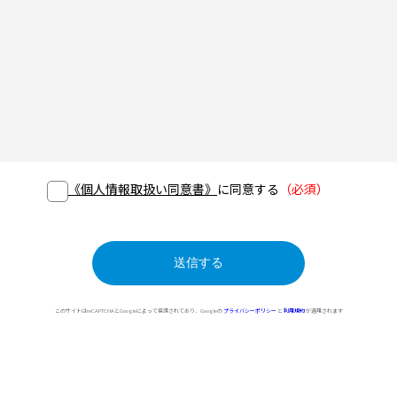
《個人情報取扱い同意書》
に同意する
（必須）
このサイトはreCAPTCHAとGoogleによって保護されており、Googleの
プライバシーポリシー
と
利用規約
が適用されます